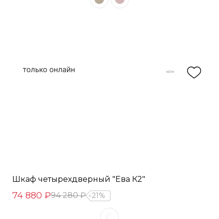
Шкаф четырехдверный "Ева К2"
74 880 ₽
94 280 ₽
21%