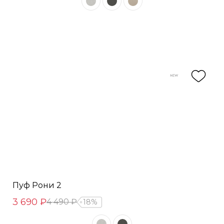
Пуф Рони 2
3 690 ₽
4 490 ₽
18%