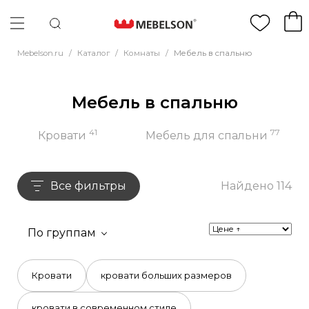
Mebelson.ru
/
Каталог
/
Комнаты
/
Мебель в спальню
Мебель в спальню
41
77
Кровати
Мебель для спальни
Все фильтры
Найдено 114
По группам
Кровати
кровати больших размеров
кровати в современном стиле