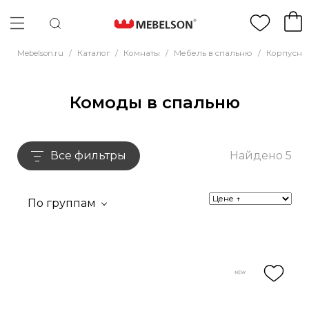
Mebelson.ru
/
Каталог
/
Комнаты
/
Мебель в спальню
/
Корпусна
Комоды в спальню
Все фильтры
Найдено 5
По группам