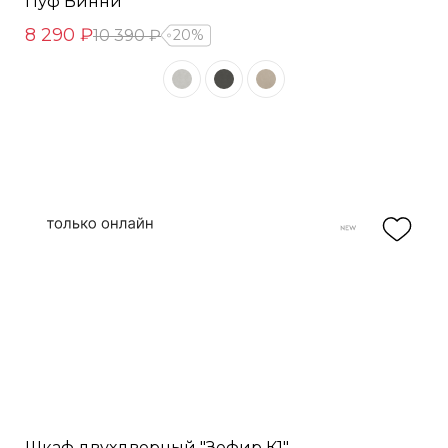
Пуф Винни
8 290 ₽
10 390 ₽
20%
Шкаф двухдверный "Зефир К1"