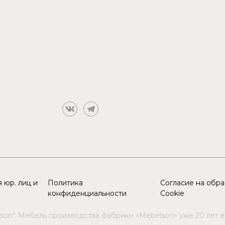
 юр. лиц и
Политика
Согласие на обр
конфиденциальности
Cookie
son". Мебель производства фабрики «Mebelson» уже 20 лет 