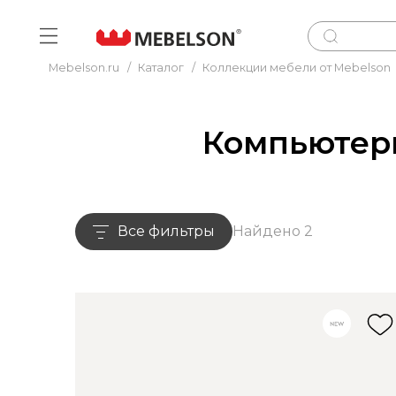
Mebelson.ru
/
Каталог
/
Коллекции мебели от Mebelson
Компьютер
Все фильтры
Найдено 2