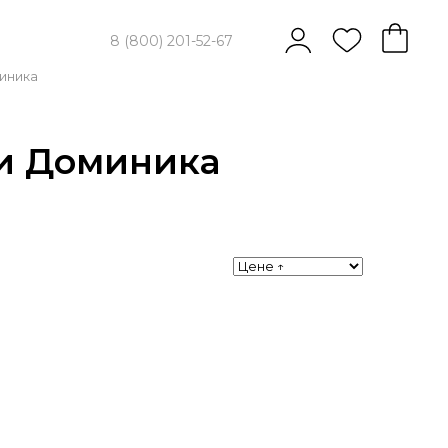
8 (800) 201-52-67
иника
и Доминика