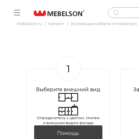
Mebelson.ru
/
Каталог
/
Коллекции мебели от Mebelson
1
Выберите внешний вид
З
Oпределитесь с цветом, стилем
и внешним видом фасада
Помощь