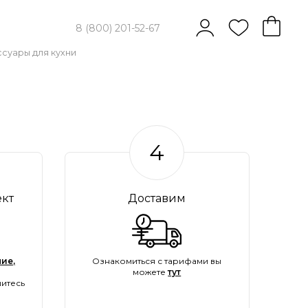
8 (800) 201-52-67
суары для кухни
4
ект
Доставим
ие,
Ознакомиться с тарифами вы
можете
тут
итесь