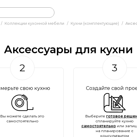
/
Коллекции кухонной мебели
/
Кухни (комплектующие)
/
Аксес
Аксессуары для кухни
2
3
амерьте свою кухню
Создайте свой про
Вы можете сделать это
Выберите
готовое решен
самостоятельно
спланируйте кухню
самостоятельно
или запиш
на планирование с
консультантом