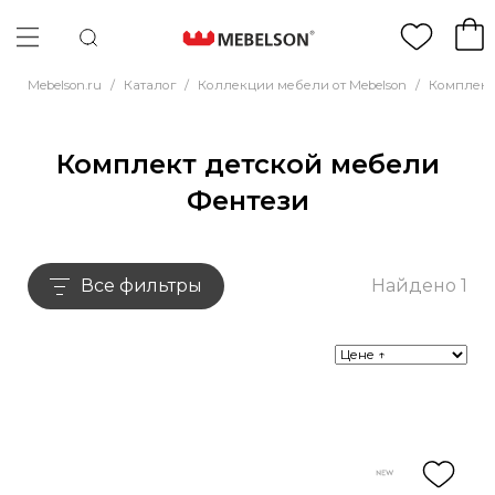
Mebelson.ru
/
Каталог
/
Коллекции мебели от Mebelson
/
Комплект
Комплект детской мебели
Фентези
Все фильтры
Найдено 1