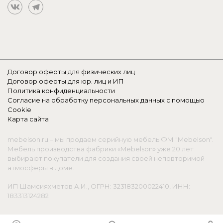
Договор оферты для физических лиц
Договор оферты для юр. лиц и ИП
Политика конфиденциальности
Согласие на обработку персональных данных с помощью
Cookie
Карта сайта
mebelson.ru – мы продаем серийную мебель ФМ "Mebelson".
Мебель производства фабрики «Mebelson» уже 20 лет
выбирают покупатели для создания своей неповторимой
атмосферы в доме.
ИП Шамсияхметов А.И., ОГРН: 323183200022410, ИНН:
183313124282