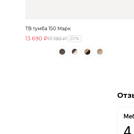
ТВ тумба 150 Марк
13 690 ₽
17 190 ₽
20%
Отз