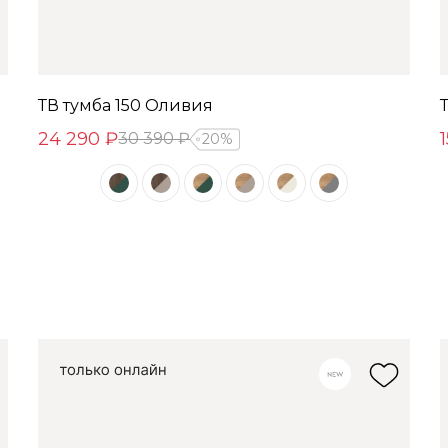
ТВ тумба 150 Оливия
24 290 ₽
30 390 ₽
20%