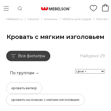
Mebelson.ru
/
Каталог
/
Комнаты
/
Мебель для студий
/
Мягкая м
Кровать с мягким изголовьем
Все фильтры
Найдено 29
По группам
кровать велюр
кровать на ножках с мягким изголовьем