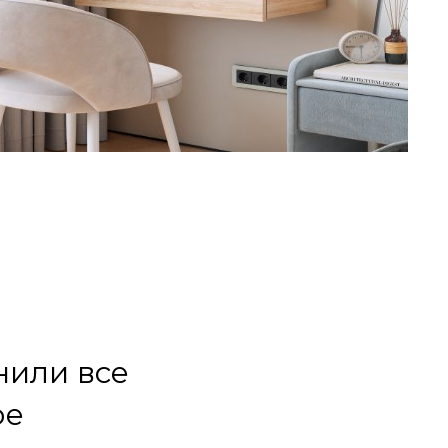
или все
ое