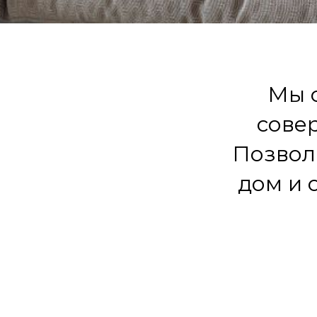
Мы 
сове
Позвол
дом и 