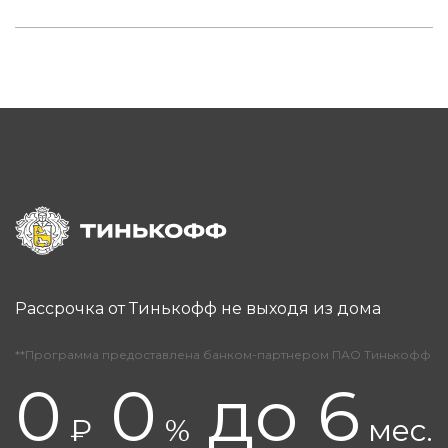
Рассрочка от Тинькофф не выходя из дома
**Программа предоставлена банком-партнером ПАО Тинькофф
0
0
до 6
₽
%
мес.