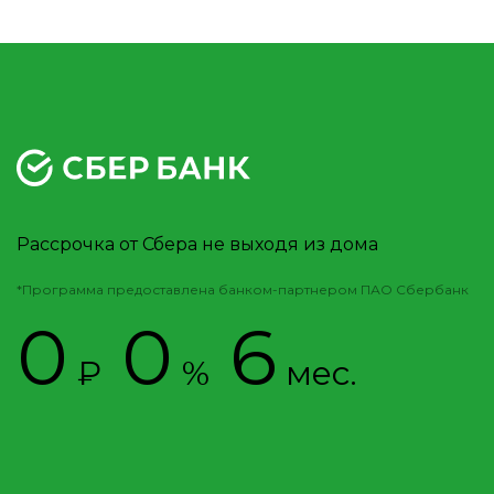
Рассрочка от Сбера не выходя из дома
*Программа предоставлена банком-партнером ПАО Сбербанк
0
0
6
₽
%
мес.