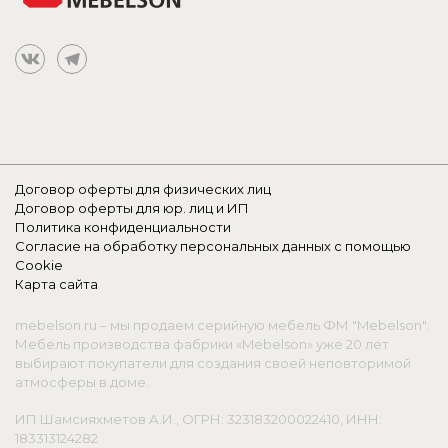
Договор оферты для физических лиц
Договор оферты для юр. лиц и ИП
Политика конфиденциальности
Согласие на обработку персональных данных с помощью
Cookie
Карта сайта
mebelson.ru – мы продаем серийную мебель ФМ "Mebelson".
Мебель производства фабрики «Mebelson» уже 20 лет
выбирают покупатели для создания своей неповторимой
атмосферы в доме.
ИП Шамсияхметов А.И., ОГРН: 323183200022410, ИНН:
183313124282