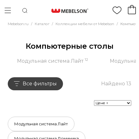
Mebelson.ru
/
Каталог
/
Коллекции мебели от Mebelson
/
Компьюте
Компьютерные столы
12
Модульная система Лайт
Модульная
Все фильтры
Найдено 13
Модульная система Лайт
Модульная система Доминика