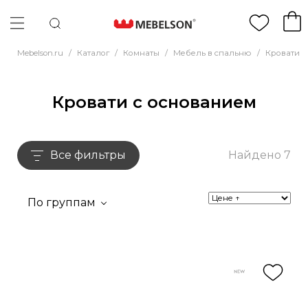
Mebelson.ru
/
Каталог
/
Комнаты
/
Мебель в спальню
/
Кровати
/
Кровати с основанием
Все фильтры
Найдено 7
По группам