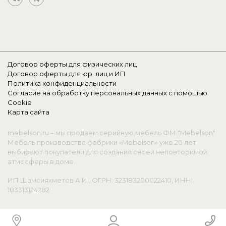
Договор оферты для физических лиц
Договор оферты для юр. лиц и ИП
Политика конфиденциальности
Согласие на обработку персональных данных с помощью
Cookie
Карта сайта
mebelson.ru – мы продаем серийную мебель ФМ "Mebelson".
Мебель производства фабрики «Mebelson» уже 20 лет
выбирают покупатели для создания своей неповторимой
атмосферы в доме.
ИП Шамсияхметов А.И., ОГРН: 323183200022410, ИНН:
183313124282