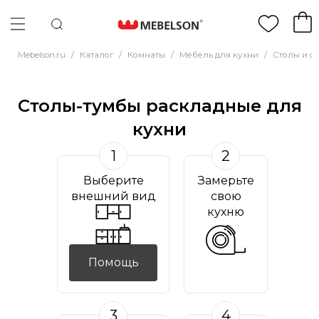
Mebelson.ru
/
Каталог
/
Комнаты
/
Мебель для кухни
/
Столы и ст
Столы-тумбы раскладные для
кухни
1
2
Выберите
Замерьте
внешний вид
свою
кухню
Помощь
3
4