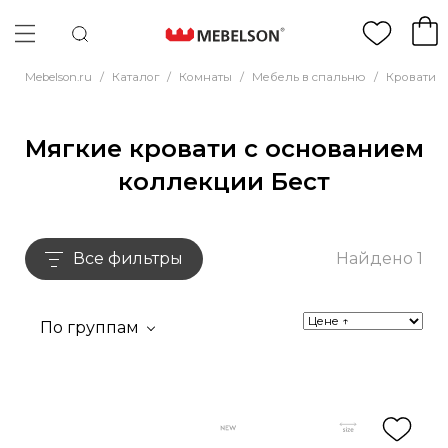
Mebelson.ru
/
Каталог
/
Комнаты
/
Мебель в спальню
/
Кровати
/
Мягкие кровати с основанием
коллекции Бест
Все фильтры
Найдено 1
По группам