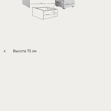
x
Высота
75 см