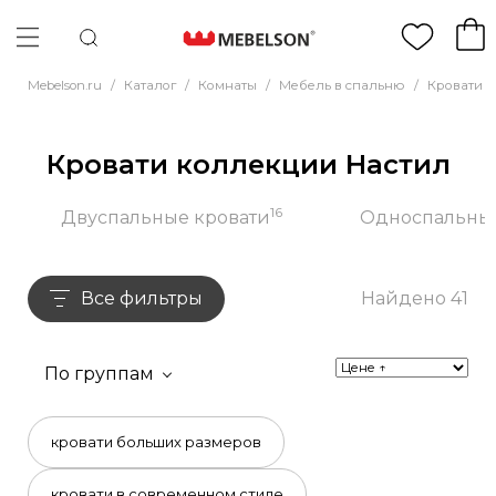
Mebelson.ru
/
Каталог
/
Комнаты
/
Мебель в спальню
/
Кровати
/
Кровати коллекции Настил
16
Двуспальные кровати
Односпальные
Все фильтры
Найдено 41
По группам
кровати больших размеров
кровати в современном стиле