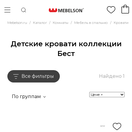
Mebelson.ru
/
Каталог
/
Комнаты
/
Мебель в спальню
/
Кровати
/
Детские кровати коллекции
Бест
Все фильтры
Найдено 1
По группам