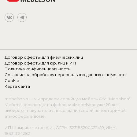
Договор оферты для физических лиц
Договор оферты для юр. лиц и ИП
Политика конфиденциальности
Согласие на обработку персональных данных с помощью
Cookie
Карта сайта
mebelson.ru – мы продаем серийную мебель ФМ "Mebelson".
Мебель производства фабрики «Mebelson» уже 20 лет
выбирают покупатели для создания своей неповторимой
атмосферы в доме.
ИП Шамсияхметов А.И., ОГРН: 323183200022410, ИНН:
183313124282