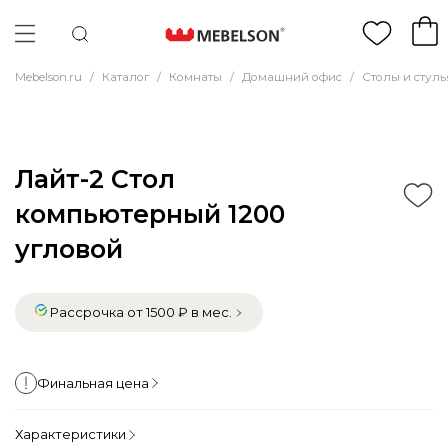
Mebelson.ru
/
Каталог
/
Комнаты
/
Домашний офис
/
Столы и стул
Лайт-2 Стол
компьютерный 1200
угловой
Рассрочка от 1500 ₽ в мес.
Финальная цена
Характеристики